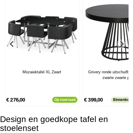
Mozaiektafel XL Zwart
Grivery ronde uitschuifbar
zwarte zwarte po
€ 276,00
€ 399,00
Op voorraad
Binnenkort
Design en goedkope tafel en
stoelenset