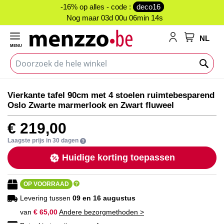
-16% op alles - code :
deco16
Nog maar
03d 00u 06min 14s
NL
MENU
My Cart
Ga
Ga
Vierkante tafel 90cm met 4 stoelen ruimtebesparend
naar
naar
Oslo Zwarte marmerlook en Zwart fluweel
het
het
einde
begin
€ 219,00
van
van
de
de
Laagste prijs in 30 dagen
afbeeldingen-
afbeeldingen-
Huidige korting toepassen
gallerij
gallerij
OP VOORRAAD
Levering tussen
09 en 16 augustus
van
€ 65,00
Andere bezorgmethoden >