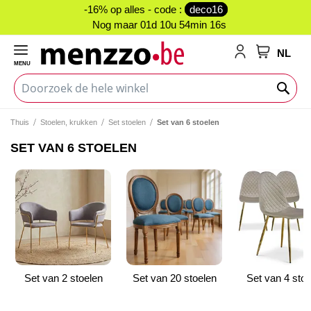
-16% op alles - code :
deco16
Nog maar
01d 10u 54min 16s
NL
MENU
My Cart
Thuis
Stoelen, krukken
Set stoelen
Set van 6 stoelen
SET VAN 6 STOELEN
Set van 2 stoelen
Set van 20 stoelen
Set van 4 stoe