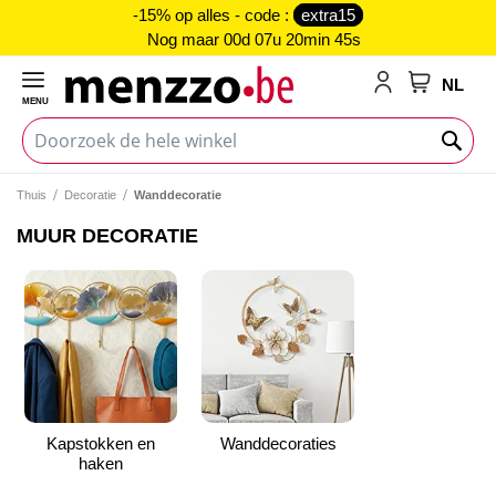
-15% op alles - code :
extra15
Nog maar
00d 07u 20min 44s
NL
MENU
My Cart
Thuis
Decoratie
Wanddecoratie
MUUR DECORATIE
Kapstokken en
Wanddecoraties
haken