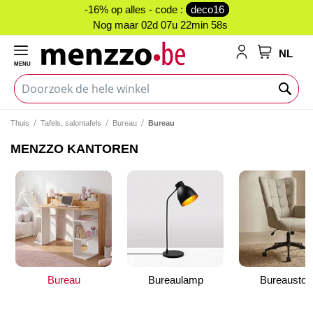
-16% op alles - code :
deco16
Nog maar
02d 07u 22min 57s
NL
MENU
My Cart
Thuis
Tafels, salontafels
Bureau
Bureau
MENZZO KANTOREN
Bureau
Bureaulamp
Bureaustoe