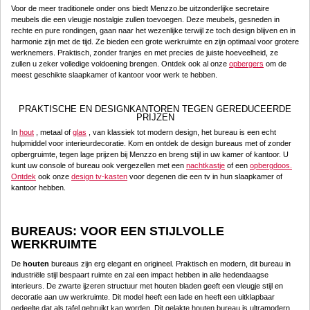
Voor de meer traditionele onder ons biedt Menzzo.be uitzonderlijke secretaire
meubels die een vleugje nostalgie zullen toevoegen. Deze meubels, gesneden in
rechte en pure rondingen, gaan naar het wezenlijke terwijl ze toch design blijven en in
harmonie zijn met de tijd. Ze bieden een grote werkruimte en zijn optimaal voor grotere
werknemers. Praktisch, zonder franjes en met precies de juiste hoeveelheid, ze
zullen u zeker volledige voldoening brengen. Ontdek ook al onze
opbergers
om de
meest geschikte slaapkamer of kantoor voor werk te hebben.
PRAKTISCHE EN DESIGNKANTOREN TEGEN GEREDUCEERDE
PRIJZEN
In
hout
, metaal of
glas
, van klassiek tot modern design, het bureau is een echt
hulpmiddel voor interieurdecoratie. Kom en ontdek de design bureaus met of zonder
opbergruimte, tegen lage prijzen bij Menzzo en breng stijl in uw kamer of kantoor. U
kunt uw console of bureau ook vergezellen met een
nachtkastje
of een
opbergdoos.
Ontdek
ook onze
design tv-kasten
voor degenen die een tv in hun slaapkamer of
kantoor hebben.
BUREAUS: VOOR EEN STIJLVOLLE
WERKRUIMTE
De
houten
bureaus zijn erg elegant en origineel. Praktisch en modern, dit bureau in
industriële stijl bespaart ruimte en zal een impact hebben in alle hedendaagse
interieurs. De zwarte ijzeren structuur met houten bladen geeft een vleugje stijl en
decoratie aan uw werkruimte. Dit model heeft een lade en heeft een uitklapbaar
gedeelte dat als tafel gebruikt kan worden. Dit gelakte houten bureau is ultramodern