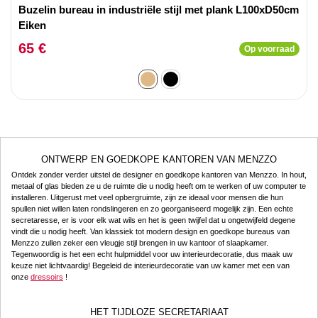
Buzelin bureau in industriële stijl met plank L100xD50cm
Eiken
65 €
Op voorraad
ONTWERP EN GOEDKOPE KANTOREN VAN MENZZO
Ontdek zonder verder uitstel de designer en goedkope kantoren van Menzzo. In hout,
metaal of glas bieden ze u de ruimte die u nodig heeft om te werken of uw computer te
installeren. Uitgerust met veel opbergruimte, zijn ze ideaal voor mensen die hun
spullen niet willen laten rondslingeren en zo georganiseerd mogelijk zijn. Een echte
secretaresse, er is voor elk wat wils en het is geen twijfel dat u ongetwijfeld degene
vindt die u nodig heeft. Van klassiek tot modern design en goedkope bureaus van
Menzzo zullen zeker een vleugje stijl brengen in uw kantoor of slaapkamer.
Tegenwoordig is het een echt hulpmiddel voor uw interieurdecoratie, dus maak uw
keuze niet lichtvaardig! Begeleid de interieurdecoratie van uw kamer met een van
onze
dressoirs
!
HET TIJDLOZE SECRETARIAAT