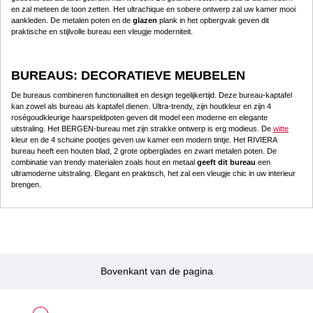
en zal meteen de toon zetten. Het ultrachique en sobere ontwerp zal uw kamer mooi
aankleden. De metalen poten en de
glazen
plank in het opbergvak geven dit
praktische en stijlvolle bureau een vleugje moderniteit.
BUREAUS: DECORATIEVE MEUBELEN
De bureaus combineren functionaliteit en design tegelijkertijd. Deze bureau-kaptafel
kan zowel als bureau als kaptafel dienen. Ultra-trendy, zijn houtkleur en zijn 4
roségoudkleurige haarspeldpoten geven dit model een moderne en elegante
uitstraling. Het BERGEN-bureau met zijn strakke ontwerp is erg modieus. De
witte
kleur en de 4 schuine pootjes geven uw kamer een modern tintje. Het RIVIERA
bureau heeft een houten blad, 2 grote opberglades en zwart metalen poten. De
combinatie van trendy materialen zoals hout en metaal
geeft dit bureau
een
ultramoderne uitstraling. Elegant en praktisch, het zal een vleugje chic in uw interieur
brengen.
Bovenkant van de pagina