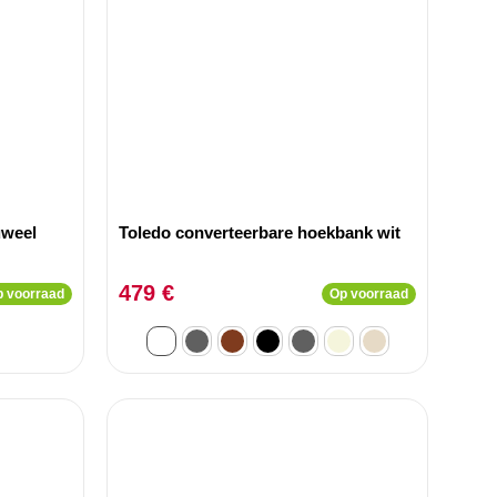
uweel
Toledo converteerbare hoekbank wit
479 €
 voorraad
Op voorraad