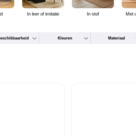
el
In leer of imitatie
In stof
Met 
eschikbaarheid
Kleuren
Materiaal