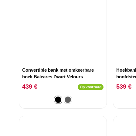
Convertible bank met omkeerbare
Hoekbank
hoek Baleares Zwart Velours
hoofdste
439 €
539 €
Op voorraad