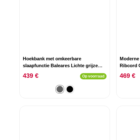
Hoekbank met omkeerbare
Moderne 
slaapfunctie Baleares Lichte grijze
Ribcord
stof
439 €
469 €
Op voorraad