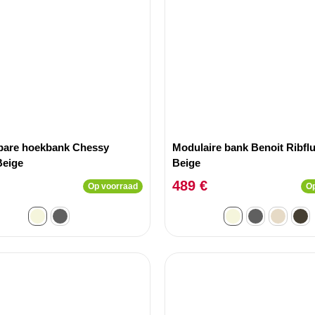
are hoekbank Chessy
Modulaire bank Benoit Ribfl
Beige
Beige
489 €
Op voorraad
Op