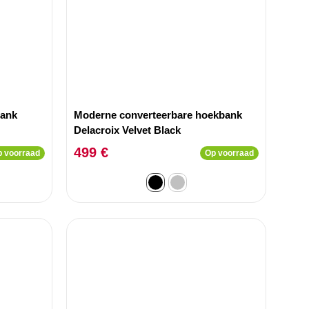
bank
Moderne converteerbare hoekbank
Delacroix Velvet Black
499 €
 voorraad
Op voorraad