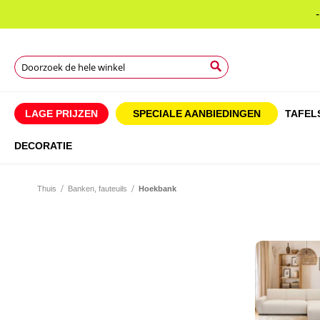
Zoek
Zoek
Zoek
LAGE PRIJZEN
SPECIALE AANBIEDINGEN
TAFEL
DECORATIE
Thuis
Banken, fauteuils
Hoekbank