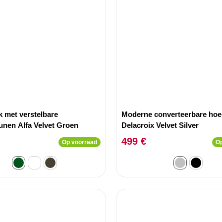
 met verstelbare
Moderne converteerbare ho
unen Alfa Velvet Groen
Delacroix Velvet Silver
499 €
Op voorraad
Op