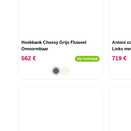
Hoekbank Chessy Grijs Fluweel
Antoni c
Omvormbaar
Links met
en lichtgr
562 €
719 €
Op voorraad