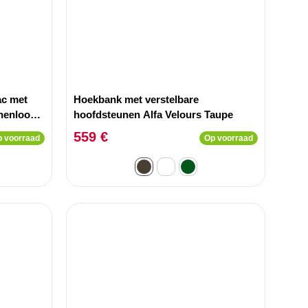
ac met
Hoekbank met verstelbare
nenlook
hoofdsteunen Alfa Velours Taupe
559 €
 voorraad
Op voorraad