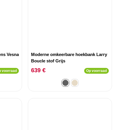
ens Vesna
Moderne omkeerbare hoekbank Larry
Boucle stof Grijs
639 €
 voorraad
Op voorraad