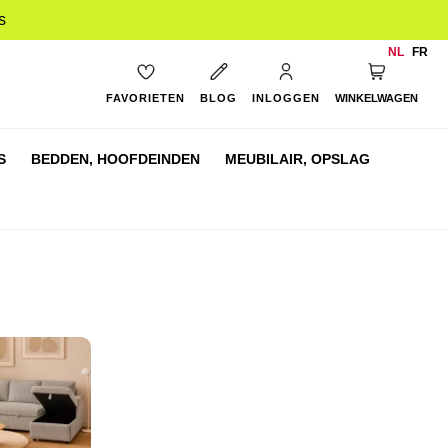
s
NL
FR
My Cart
FAVORIETEN
BLOG
INLOGGEN
WINKELWAGEN
S
BEDDEN,
HOOFDEINDEN
MEUBILAIR,
OPSLAG