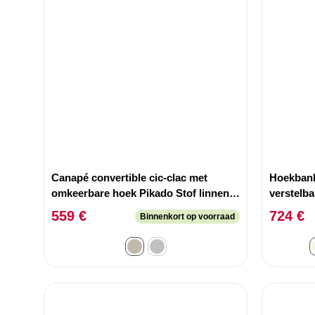
Canapé convertible cic-clac met
Hoekban
omkeerbare hoek Pikado Stof linnen
verstelb
effect Licht taupe
rechts, r
559 €
724 €
Binnenkort op voorraad