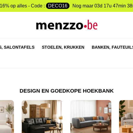
-16% op alles - Code :
DECO16
Nog maar
03d 17u 47min 37
S,
SALONTAFELS
STOELEN,
KRUKKEN
BANKEN,
FAUTEUIL
DESIGN EN GOEDKOPE HOEKBANK