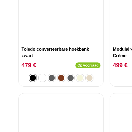
Toledo converteerbare hoekbank
Modulair
zwart
Crème
479 €
499 €
Op voorraad