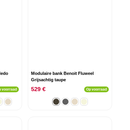
ledo
Modulaire bank Benoit Fluweel
Grijsachtig taupe
529 €
 voorraad
Op voorraad