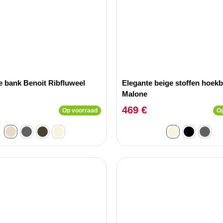
e bank Benoit Ribfluweel
Elegante beige stoffen hoek
Malone
469 €
Op voorraad
Op