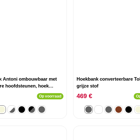
k Antoni ombouwbaar met
Hoekbank converteerbare To
are hoofdsteunen, hoek
grijze stof
ibfluweel beige.
469 €
Op voorraad
Op