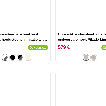
onverteerbare hoekbank
Convertible slaapbank cic-cl
 hoofdsteunen imitatie wit
omkeerbare hoek Pikado Lin
ijze stof
Lichtgrijs
579 €
Op voorraad
Op