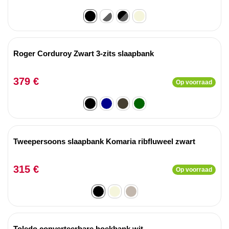
Roger Corduroy Zwart 3-zits slaapbank
379 €
Op voorraad
Tweepersoons slaapbank Komaria ribfluweel zwart
315 €
Op voorraad
Toledo converteerbare hoekbank wit