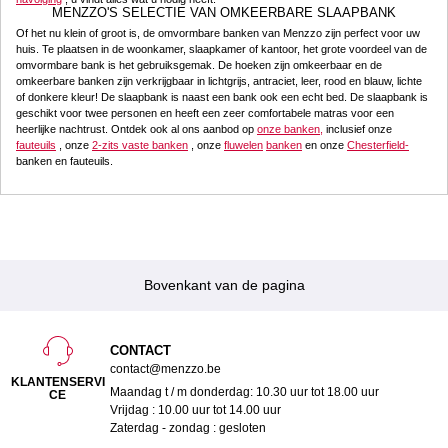
MENZZO'S SELECTIE VAN OMKEERBARE SLAAPBANK
Of het nu klein of groot is, de omvormbare banken van Menzzo zijn perfect voor uw
huis. Te plaatsen in de woonkamer, slaapkamer of kantoor, het grote voordeel van de
omvormbare bank is het gebruiksgemak. De hoeken zijn omkeerbaar en de
omkeerbare banken zijn verkrijgbaar in lichtgrijs, antraciet, leer, rood en blauw, lichte
of donkere kleur! De slaapbank is naast een bank ook een echt bed. De slaapbank is
geschikt voor twee personen en heeft een zeer comfortabele matras voor een
heerlijke nachtrust. Ontdek ook al ons aanbod op
onze banken,
inclusief onze
fauteuils
, onze
2-zits vaste banken
, onze
fluwelen
banken
en onze
Chesterfield-
banken en fauteuils.
Bovenkant van de pagina
CONTACT
contact@menzzo.be
KLANTENSERVI
Maandag t / m donderdag: 10.30 uur tot 18.00 uur
CE
Vrijdag : 10.00 uur tot 14.00 uur
Zaterdag - zondag : gesloten