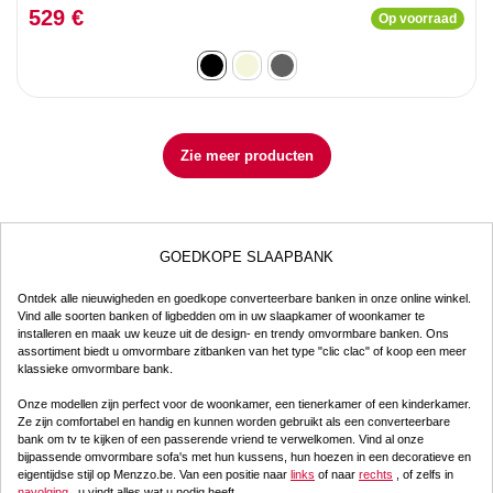
529 €
Op voorraad
Zie meer producten
GOEDKOPE SLAAPBANK
Ontdek alle nieuwigheden en goedkope converteerbare banken in onze online winkel.
Vind alle soorten banken of ligbedden om in uw slaapkamer of woonkamer te
installeren en maak uw keuze uit de design- en trendy omvormbare banken. Ons
assortiment biedt u omvormbare zitbanken van het type "clic clac" of koop een meer
klassieke omvormbare bank.
Onze modellen zijn perfect voor de woonkamer, een tienerkamer of een kinderkamer.
Ze zijn comfortabel en handig en kunnen worden gebruikt als een converteerbare
bank om tv te kijken of een passerende vriend te verwelkomen. Vind al onze
bijpassende omvormbare sofa's met hun kussens, hun hoezen in een decoratieve en
eigentijdse stijl op Menzzo.be. Van een positie naar
links
of naar
rechts
, of zelfs in
navolging
, u vindt alles wat u nodig heeft.