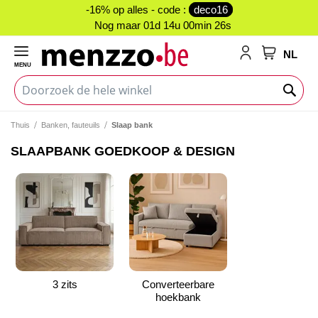
-16% op alles - code :
deco16
Nog maar
01d 14u 00min 25s
NL
MENU
My Cart
Thuis
Banken, fauteuils
Slaap bank
SLAAPBANK GOEDKOOP & DESIGN
3 zits
Converteerbare
hoekbank