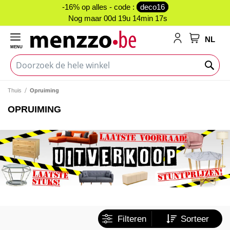
-16% op alles - code :
deco16
Nog maar
00d 19u 14min 17s
NL
MENU
My Cart
Thuis
Opruiming
OPRUIMING
Filteren
Sorteer