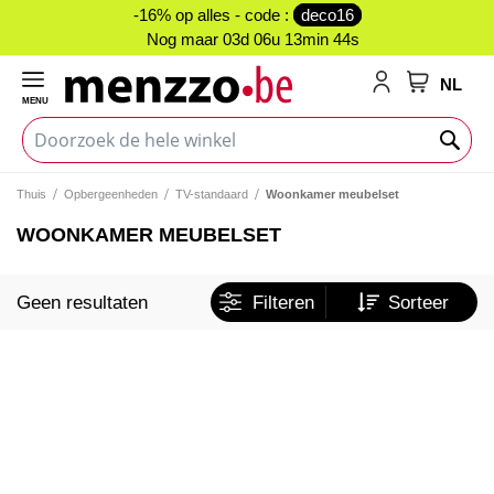
-16% op alles - code :
deco16
Nog maar
03d 06u 13min 44s
NL
MENU
My Cart
Thuis
Opbergeenheden
TV-standaard
Woonkamer meubelset
WOONKAMER MEUBELSET
Geen resultaten
Filteren
Sorteer