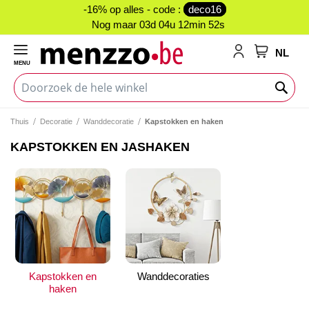
-16% op alles - code :
deco16
Nog maar
03d 04u 12min 52s
NL
MENU
My Cart
Thuis
Decoratie
Wanddecoratie
Kapstokken en haken
KAPSTOKKEN EN JASHAKEN
Kapstokken en
Wanddecoraties
haken