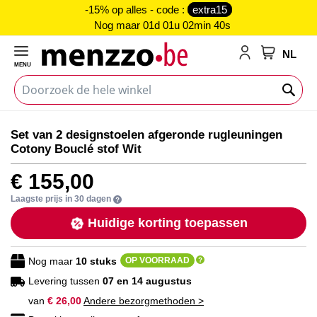
-15% op alles - code :
extra15
Nog maar
01d 01u 02min 39s
NL
MENU
My Cart
Ga
Ga
Set van 2 designstoelen afgeronde rugleuningen
naar
naar
Cotony Bouclé stof Wit
het
het
einde
begin
€ 155,00
van
van
de
de
Laagste prijs in 30 dagen
afbeeldingen-
afbeeldingen-
Huidige korting toepassen
gallerij
gallerij
Nog maar
10
stuks
OP VOORRAAD
Levering tussen
07 en 14 augustus
van
€ 26,00
Andere bezorgmethoden >