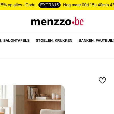
15% op alles - Code :
EXTRA15
Nog maar
00d 15u 40min 4
S,
SALONTAFELS
STOELEN,
KRUKKEN
BANKEN,
FAUTEUIL