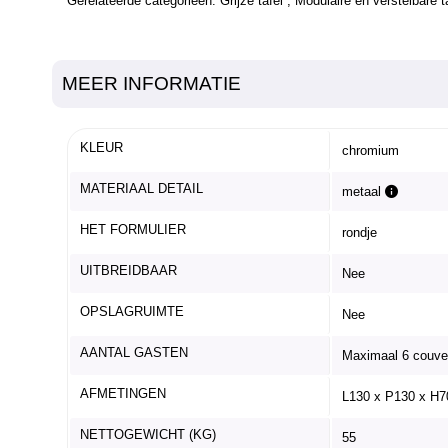
Gerelateerde categorieën:
Grijze tafel
,
Modulaire en verstelbare t
MEER INFORMATIE
KLEUR
chromium
MATERIAAL DETAIL
metaal
HET FORMULIER
rondje
UITBREIDBAAR
Nee
OPSLAGRUIMTE
Nee
AANTAL GASTEN
Maximaal 6 couve
AFMETINGEN
L130 x P130 x H
NETTOGEWICHT (KG)
55