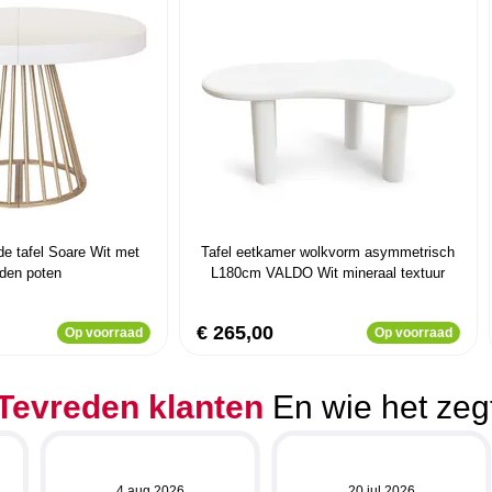
de tafel Soare Wit met
Tafel eetkamer wolkvorm asymmetrisch
den poten
L180cm VALDO Wit mineraal textuur
€ 265,00
Op voorraad
Op voorraad
Tevreden klanten
En wie het zeg
4 aug 2026
20 jul 2026