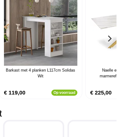
Barkast met 4 planken L117cm Solidas
Naelle eettafel van
Wit
marmereffect en gou
€ 119,00
€ 225,00
Op voorraad
t