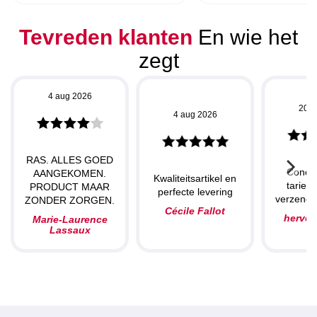
Tevreden klanten
En wie het
zegt
4 aug 2026
20 j
4 aug 2026
RAS. ALLES GOED
Concu
AANGEKOMEN.
Kwaliteitsartikel en
tarieve
PRODUCT MAAR
perfecte levering
verzendin
ZONDER ZORGEN.
Cécile Fallot
herve
Marie-Laurence
Lassaux