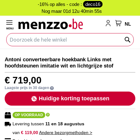
-16% op alles - code :
deco16
Nog maar
01d 12u 40min 54s
NL
MENU
My Cart
Ga
Ga
Antoni converteerbare hoekbank Links met
naar
naar
hoofdsteunen imitatie wit en lichtgrijze stof
het
het
einde
begin
€ 719,00
van
van
de
de
Laagste prijs in 30 dagen
afbeeldingen-
afbeeldingen-
Huidige korting toepassen
gallerij
gallerij
OP VOORRAAD
Levering tussen
11 en 18 augustus
van
€ 119,00
Andere bezorgmethoden >