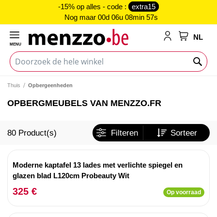
-15% op alles - code :
extra15
Nog maar
00d 06u 08min 56s
NL
MENU
My Cart
Thuis
Opbergeenheden
OPBERGMEUBELS VAN MENZZO.FR
80
Product(s)
Filteren
Sorteer
Moderne kaptafel 13 lades met verlichte spiegel en
glazen blad L120cm Probeauty Wit
325 €
Op voorraad