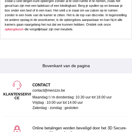
zodat u veel dingen kunt opbergen zonder al te veel ruimte in te nemen, zoals het
geval kan zijn met een ladekast of een kledingkast. Berg je spullen op en bewaar je
box onder een bed of in een kast. Het stelt u in staat om uw zaken op te ruimen
zonder in een hoek van de kamer te zitten. Het is de top van discretie. In tegenstelling
tot andere opslag in de woonkamer, is de opbergdoos aanpasbaar en kan hij in alle
kamers gaan naargelang het nut dat we kunnen hebben. Ontdek ook onze
opbergdozen
die vergelijkbaar zijn met meubels.
Bovenkant van de pagina
CONTACT
contact@menzzo.be
KLANTENSERVI
Maandag t / m donderdag: 10.30 uur tot 18.00 uur
CE
Vrijdag : 10.00 uur tot 14.00 uur
Zaterdag - zondag : gesloten
Online betalingen worden beveiligd door het 3D Secure-