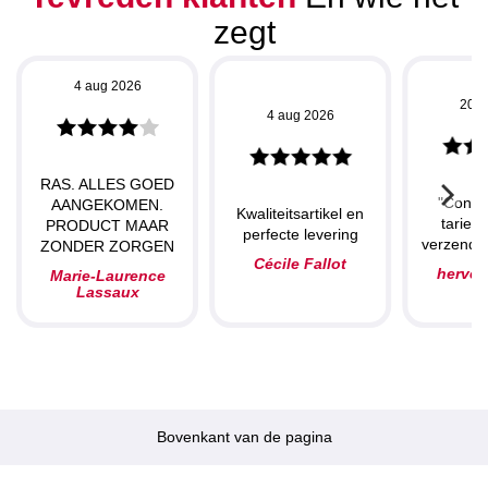
zegt
4 aug 2026
20 j
4 aug 2026
RAS. ALLES GOED
"Concu
AANGEKOMEN.
Kwaliteitsartikel en
tarieve
PRODUCT MAAR
perfecte levering
verzendin
ZONDER ZORGEN
Cécile Fallot
herve
Marie-Laurence
Lassaux
Bovenkant van de pagina