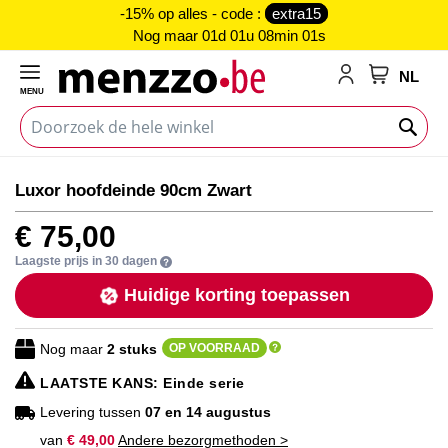
-15% op alles - code :
extra15
Nog maar
01d 01u 08min 00s
NL
MENU
My Cart
Ga
Ga
Luxor hoofdeinde 90cm Zwart
naar
naar
het
het
€ 75,00
einde
begin
van
van
Laagste prijs in 30 dagen
de
de
Huidige korting toepassen
afbeeldingen-
afbeeldingen-
gallerij
gallerij
Nog maar
2
stuks
OP VOORRAAD
LAATSTE KANS
: Einde serie
Levering tussen
07 en 14 augustus
van
€ 49,00
Andere bezorgmethoden >