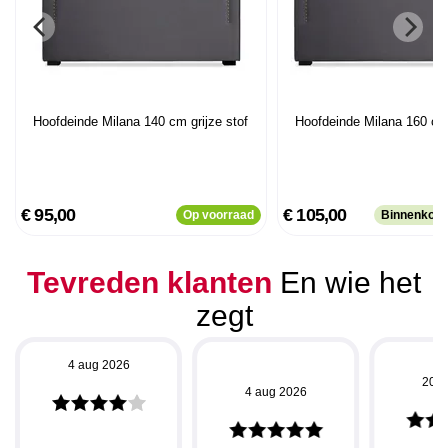
Hoofdeinde Milana 140 cm grijze stof
Hoofdeinde Milana 160 cm 
€ 95,00
€ 105,00
Op voorraad
Binnenkort
Tevreden klanten
En wie het
zegt
4 aug 2026
20 j
4 aug 2026