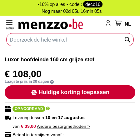
-16% op alles - code :
deco16
Nog maar
02d 05u 16min 05s
NL
MENU
My Cart
Ga
Ga
Luxor hoofdeinde 160 cm grijze stof
naar
naar
het
het
€ 108,00
einde
begin
van
van
Laagste prijs in 30 dagen
de
de
Huidige korting toepassen
afbeeldingen-
afbeeldingen-
gallerij
gallerij
OP VOORRAAD
Levering tussen
10 en 17 augustus
van
€ 39,00
Andere bezorgmethoden >
Betaal in termijnen vanaf :