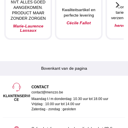
NVT. ALLES GOED
Compe
AANGEKOMEN.
Kwaliteitsartikel en
tarieve
PRODUCT MAAR
perfecte levering
verzendin
ZONDER ZORGEN
Cécile Fallot
herve
Marie-Laurence
Lassaux
Bovenkant van de pagina
CONTACT
contact@menzzo.be
KLANTENSERVI
Maandag t / m donderdag: 10.30 uur tot 18.00 uur
CE
Vrijdag : 10.00 uur tot 14.00 uur
Zaterdag - zondag : gesloten