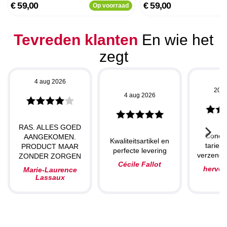
€ 59,00
€ 59,00
Op voorraad
Tevreden klanten
En wie het
zegt
4 aug 2026
20 j
4 aug 2026
RAS. ALLES GOED
Concu
AANGEKOMEN.
Kwaliteitsartikel en
tarieve
PRODUCT MAAR
perfecte levering
verzendin
ZONDER ZORGEN
Cécile Fallot
herve
Marie-Laurence
Lassaux