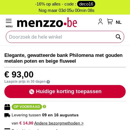
-16% op alles - code :
deco16
Nog maar
03d 05u 00min 08s
NL
MENU
My Cart
Ga
Ga
Elegante, gewatteerde bank Philomena met gouden
naar
naar
metalen poten en beige fluweel
het
het
einde
begin
€ 93,00
van
van
de
de
Laagste prijs in 30 dagen
afbeeldingen-
afbeeldingen-
Huidige korting toepassen
gallerij
gallerij
OP VOORRAAD
Levering tussen
09 en 16 augustus
van
€ 14,00
Andere bezorgmethoden >