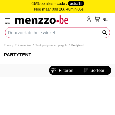
-15% op alles - code :
extra15
Nog maar
00d 20u 48min 05s
NL
MENU
My Cart
Thuis
Tuinmeubilair
Tent, partytent en pergola
Partytent
PARTYTENT
Filteren
Sorteer