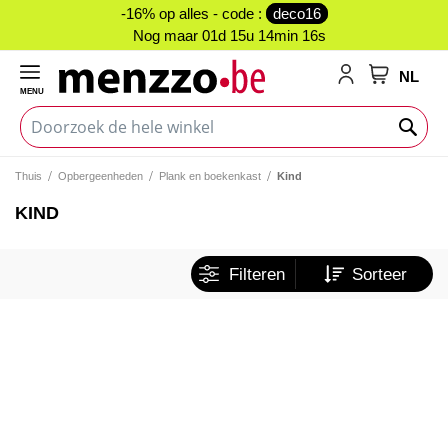
-16% op alles - code :
deco16
Nog maar
01d 15u 14min 16s
NL
MENU
My Cart
Thuis
Opbergeenheden
Plank en boekenkast
Kind
KIND
Filteren
Sorteer