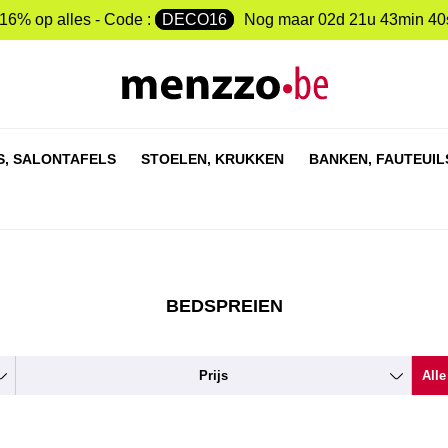
-16% op alles - Code :
DECO16
Nog maar
02d 21u 43min 40
S,
SALONTAFELS
STOELEN,
KRUKKEN
BANKEN,
FAUTEUIL
BEDSPREIEN
Prijs
Alle