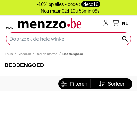
-16% op alles - code :
deco16
Nog maar
02d 10u 53min 09s
NL
MENU
My Cart
Thuis
Kinderen
Bed en matras
Beddengoed
BEDDENGOED
Filteren
Sorteer