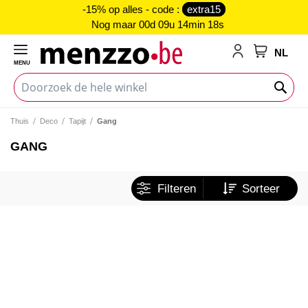
-15% op alles - code :
extra15
Nog maar
00d 09u 14min 18s
NL
MENU
My Cart
Thuis
Deco
Tapijt
Gang
GANG
Filteren
Sorteer