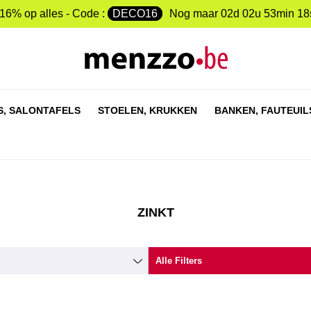
-16% op alles - Code :
DECO16
Nog maar
02d 02u 53min 17
S,
SALONTAFELS
STOELEN,
KRUKKEN
BANKEN,
FAUTEUIL
ZINKT
Alle Filters