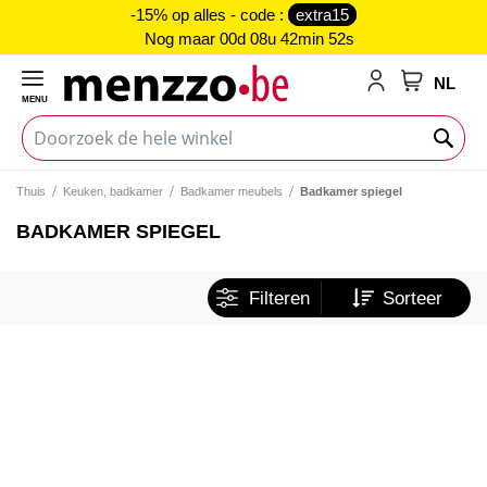
-15% op alles - code :
extra15
Nog maar
00d 08u 42min 52s
NL
MENU
My Cart
Thuis
Keuken, badkamer
Badkamer meubels
Badkamer spiegel
BADKAMER SPIEGEL
Filteren
Sorteer