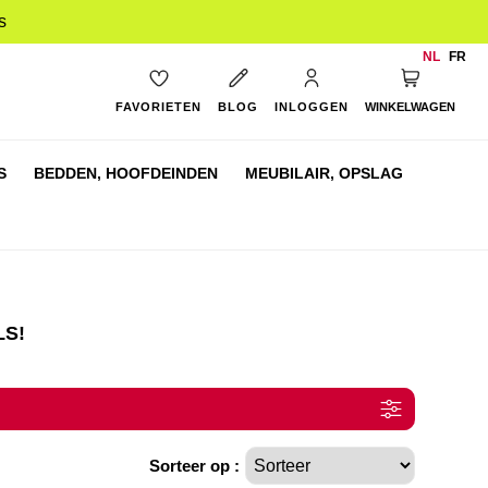
s
NL
FR
My Cart
FAVORIETEN
BLOG
INLOGGEN
WINKELWAGEN
S
BEDDEN,
HOOFDEINDEN
MEUBILAIR,
OPSLAG
LS!
Sorteer op :