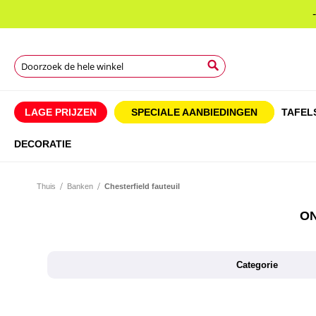
Zoek
Zoek
Zoek
LAGE PRIJZEN
SPECIALE AANBIEDINGEN
TAFEL
DECORATIE
Thuis
Banken
Chesterfield fauteuil
ON
Categorie