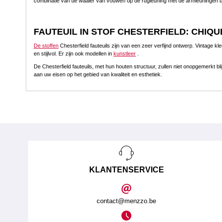
combinatie van de waaier van vouwen op de rugleuning met de armleuningen bie
FAUTEUIL IN STOF CHESTERFIELD: CHIQU
De stoffen
Chesterfield fauteuils zijn van een zeer verfijnd ontwerp. Vintage k
en stijlvol. Er zijn ook modellen in
kunstleer
.
De Chesterfield fauteuils, met hun houten structuur, zullen niet onopgemerkt b
aan uw eisen op het gebied van kwaliteit en esthetiek.
KLANTENSERVICE
contact@menzzo.be