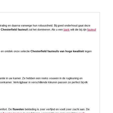
tstraling en daarna vanwege hun robuustheid. Bij goed onderhoud gaat deze
 Chesterfield fauteuil
zal het domineren. Als u een
bank
wilt die bij zijn
fauteuil
om en ontdek onze selectie
Chesterfield fauteuils van hoge kwaliteit
tegen
egantie in uw kamer. Ze hebben een reeks vouwen in de rugleuning en
onkamer. Verkrijgbaar in verschillende kleuren passen ze perfect bij elk
comfort. De
fluwelen
bekleding is zeer verfijnd en voelt zeer zacht aan. De