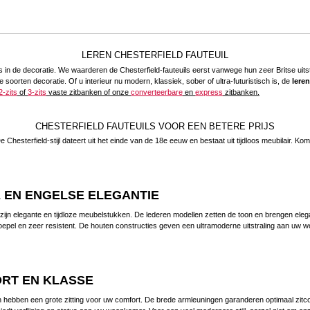
LEREN CHESTERFIELD FAUTEUIL
ls in de decoratie. We waarderen de Chesterfield-fauteuils eerst vanwege hun zeer Britse ui
lle soorten decoratie. Of u interieur nu modern, klassiek, sober of ultra-futuristisch is, de
leren
-zits
of
3-zits
vaste zitbanken of onze
converteerbare
en
express
zitbanken.
CHESTERFIELD FAUTEUILS VOOR EEN BETERE PRIJS
e Chesterfield-stijl dateert uit het einde van de 18e eeuw en bestaat uit tijdloos meubilair. K
E EN ENGELSE ELEGANTIE
en zijn elegante en tijdloze meubelstukken. De lederen modellen zetten de toon en brengen el
oepel en zeer resistent. De houten constructies geven een ultramoderne uitstraling aan uw wo
ORT EN KLASSE
len hebben een grote zitting voor uw comfort. De brede armleuningen garanderen optimaal zit