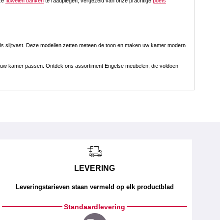
nze
fluwelen banken
te raadplegen, vergezeld van onze prachtige
poefs
stof is slijtvast. Deze modellen zetten meteen de toon en maken uw kamer modern
e bij uw kamer passen. Ontdek ons assortiment Engelse meubelen, die voldoen
LEVERING
Leveringstarieven staan vermeld op elk productblad
Standaardlevering