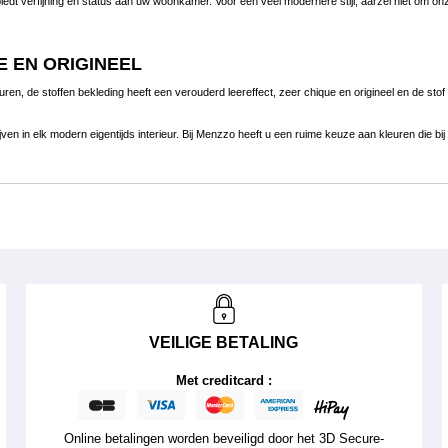
dt verfijning en status aan uw woonkamer. Voor een veel modernere stijl, aarzel niet om o
E EN ORIGINEEL
leuren, de stoffen bekleding heeft een verouderd leereffect, zeer chique en origineel en de 
lijven in elk modern eigentijds interieur. Bij Menzzo heeft u een ruime keuze aan kleuren di
VEILIGE BETALING
Met creditcard :
Online betalingen worden beveiligd door het 3D Secure-