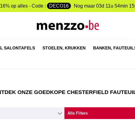
-16% op alles - Code :
DECO16
Nog maar
03d 11u 54min 15
S,
SALONTAFELS
STOELEN,
KRUKKEN
BANKEN,
FAUTEUIL
TDEK ONZE GOEDKOPE CHESTERFIELD FAUTEUI
Alle Filters