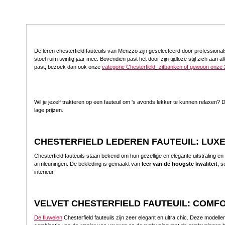
De leren chesterfield fauteuils van Menzzo zijn geselecteerd door professiona
stoel ruim twintig jaar mee. Bovendien past het door zijn tijdloze stijl zich aan a
past, bezoek dan ook onze
categorie Chesterfield
-zitbanken of gewoon onze 2
Wil je jezelf trakteren op een fauteuil om 's avonds lekker te kunnen relaxen? D
lage prijzen.
CHESTERFIELD LEDEREN FAUTEUIL: LUX
Chesterfield fauteuils staan bekend om hun gezellige en elegante uitstraling 
armleuningen. De bekleding is gemaakt van
leer van de hoogste kwaliteit
, s
interieur.
VELVET CHESTERFIELD FAUTEUIL: COMF
De fluwelen
Chesterfield fauteuils zijn zeer elegant en ultra chic. Deze model