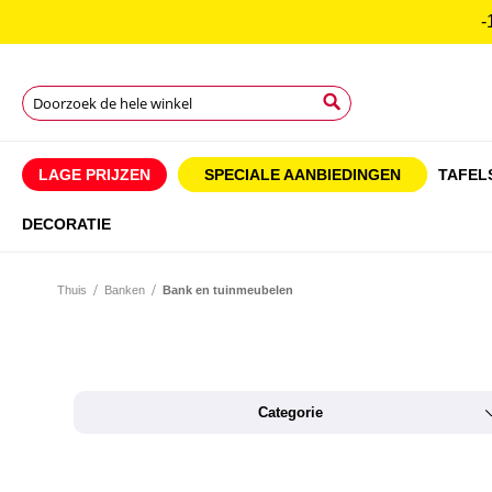
-
Zoek
Zoek
Zoek
LAGE PRIJZEN
SPECIALE AANBIEDINGEN
TAFEL
DECORATIE
Thuis
Banken
Bank en tuinmeubelen
Categorie