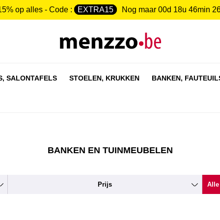
15% op alles - Code :
EXTRA15
Nog maar
00d 18u 46min 2
S,
SALONTAFELS
STOELEN,
KRUKKEN
BANKEN,
FAUTEUIL
BANKEN EN TUINMEUBELEN
Prijs
Alle