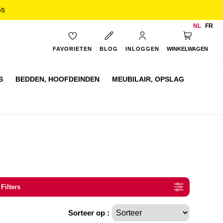
6s
NL
FR
My Cart
FAVORIETEN
BLOG
INLOGGEN
WINKELWAGEN
S
BEDDEN,
HOOFDEINDEN
MEUBILAIR,
OPSLAG
 Filters
Sorteer op :