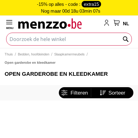
-15% op alles - code :
extra15
Nog maar
00d 18u 03min 07s
NL
MENU
My Cart
Thuis
Bedden, hoofdeinden
Slaapkamermeubels
Open garderobe en kleedkamer
OPEN GARDEROBE EN KLEEDKAMER
Filteren
Sorteer